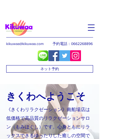
kikuwaa@kikuwaa.com
予約電話：0662268896
ネット予約
きくわへようこそ
《きくわリラクゼーション》南船場店は
低価格で高品質のリラクゼーションサロ
ン（もみほぐし）です。心身ともにリラ
ックスできるゆったりした癒しの空間で